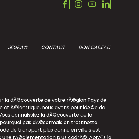
SEGRÃ©
CONTACT
BON CADEAU
 la dÃ©couverte de votre rÃ©gion Pays de
e et Ã©lectrique, nous avons pour idÃ©e de
Vous connaissiez la dÃ©couverte de la
 pourquoi pas dÃ©sormais en trottinette
de de transport plus connu en ville s’est
une rÃ©glementation plus cadrÃ©. AprÃ¨s la