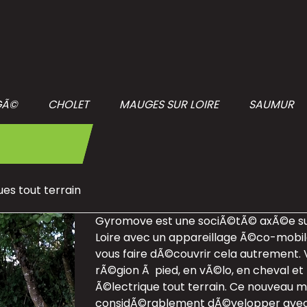
GÃ©
CHOLET
MAUGES SUR LOIRE
SAUMUR
ues tout terrain
Gyromove est une sociÃ©tÃ© axÃ©e sur
Loire avec un appareillage Ã©co-mobil
vous faire dÃ©couvrir cela autrement. 
rÃ©gion Ã pied, en vÃ©lo, en cheval et
Ã©lectrique tout terrain. Ce nouveau mo
considÃ©rablement dÃ©velopper avec 