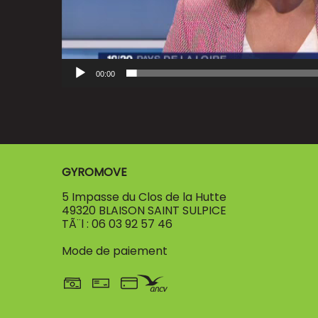
00:00
GYROMOVE
5 Impasse du Clos de la Hutte
49320 BLAISON SAINT SULPICE
TÃ¨l : 06 03 92 57 46
Mode de paiement