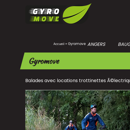
Passer
au
contenu
ANGERS
BAU
»
Gyromove
Accueil
Gyromove
Balades avec locations trottinettes Ã©lectriq