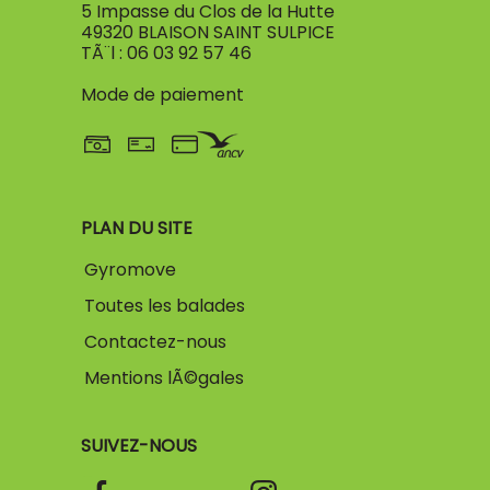
5 Impasse du Clos de la Hutte
49320 BLAISON SAINT SULPICE
TÃ¨l : 06 03 92 57 46
Mode de paiement
PLAN DU SITE
Gyromove
Toutes les balades
Contactez-nous
Mentions lÃ©gales
SUIVEZ-NOUS
Facebook
Instagram